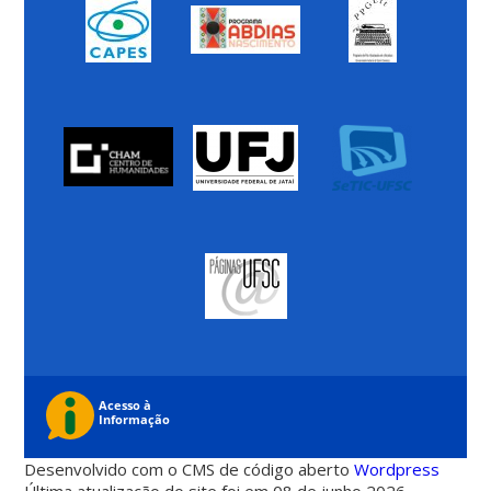
Desenvolvido com o CMS de código aberto
Wordpress
Última atualização do site foi em 08 de junho 2026 -