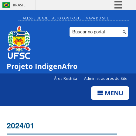
BRASIL
Simplifique!
ACESSIBILIDADE
ALTO CONTRASTE
MAPA DO SITE
Comunica BR
Participe
Acesso à informação
Legislação
Projeto IndigenAfro
Canais
Área Restrita
Administradores do Site
MENU
2024/01